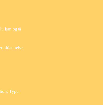
 Du kan også
eruddannelse,
tion; Type: