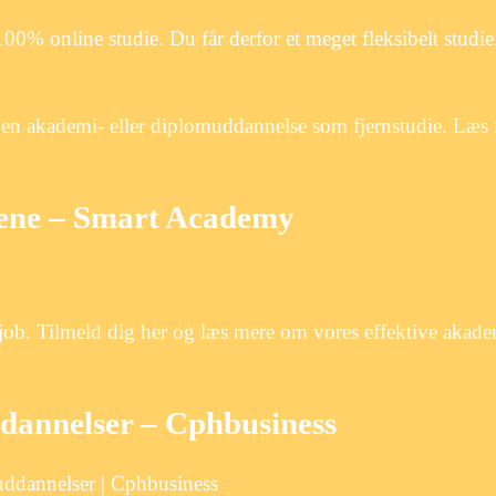
 online studie. Du får derfor et meget fleksibelt studie,
ge en akademi- eller diplomuddannelse som fjernstudie. Læ
lene – Smart Academy
i job. Tilmeld dig her og læs mere om vores effektive akad
ddannelser – Cphbusiness
uddannelser | Cphbusiness