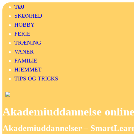
TØJ
SKØNHED
HOBBY
FERIE
TRÆNING
VANER
FAMILIE
HJEMMET
TIPS OG TRICKS
Akademiuddannelse onlin
Akademiuddannelser – SmartLearn