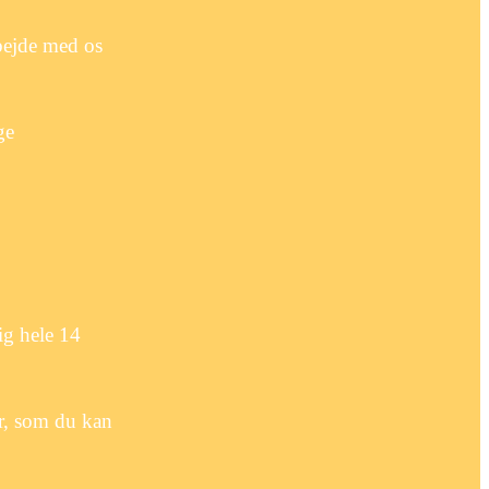
bejde med os
ge
ig hele 14
r, som du kan