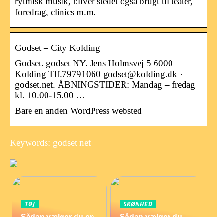
rytmisk musik, bliver stedet også brugt til teater,
foredrag, clinics m.m.
Godset – City Kolding
Godset. godset NY. Jens Holmsvej 5 6000
Kolding Tlf.79791060 godset@kolding.dk ·
godset.net. ÅBNINGSTIDER: Mandag – fredag
kl. 10.00-15.00 …
Bare en anden WordPress websted
Keywords: godset net
TØJ
SKØNHED
Sådan vælger du en
Sådan vælger du