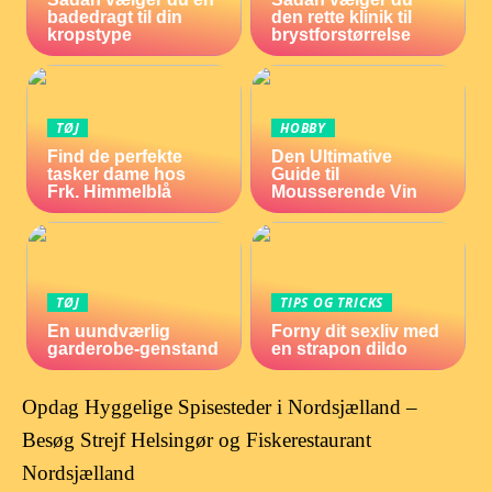
badedragt til din
den rette klinik til
kropstype
brystforstørrelse
TØJ
HOBBY
Find de perfekte
Den Ultimative
tasker dame hos
Guide til
Frk. Himmelblå
Mousserende Vin
TØJ
TIPS OG TRICKS
En uundværlig
Forny dit sexliv med
garderobe-genstand
en strapon dildo
Opdag Hyggelige Spisesteder i Nordsjælland –
Besøg Strejf Helsingør og Fiskerestaurant
Nordsjælland