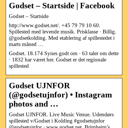
Godset – Startside | Facebook
Godset – Startside
http://www.godset.net/. +45 79 79 10 60.
Spillested med levende musik. Prisklasse · Billig.
@godsetkolding. Med etablering af spillestedet i
marts måned …
Godset. 18.174 Synes godt om · 63 taler om dette
· 1832 har været her. Godset er det regionale
spillested
Godset UJNFOR
(@godsetujnfor) • Instagram
photos and …
Godset UJNFOR. Live Music Venue. Udendørs
spillested v/Godset i Kolding #godsetujnfor
@godsetujnfor · www.godset.net. Brimheim’s