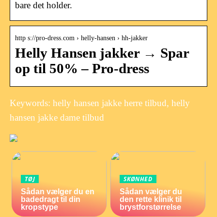
bare det holder.
http s://pro-dress.com › helly-hansen › hh-jakker
Helly Hansen jakker → Spar
op til 50% – Pro-dress
Keywords: helly hansen jakke herre tilbud, helly
hansen jakke dame tilbud
TØJ
SKØNHED
Sådan vælger du en
Sådan vælger du
badedragt til din
den rette klinik til
kropstype
brystforstørrelse