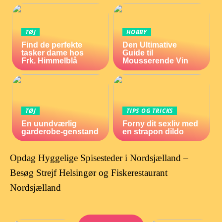
TØJ
HOBBY
Find de perfekte
Den Ultimative
tasker dame hos
Guide til
Frk. Himmelblå
Mousserende Vin
TØJ
TIPS OG TRICKS
En uundværlig
Forny dit sexliv med
garderobe-genstand
en strapon dildo
Opdag Hyggelige Spisesteder i Nordsjælland –
Besøg Strejf Helsingør og Fiskerestaurant
Nordsjælland