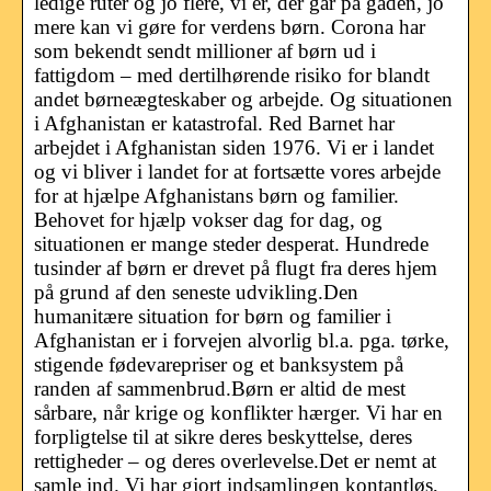
ledige ruter og jo flere, vi er, der går på gaden, jo
mere kan vi gøre for verdens børn. Corona har
som bekendt sendt millioner af børn ud i
fattigdom – med dertilhørende risiko for blandt
andet børneægteskaber og arbejde. Og situationen
i Afghanistan er katastrofal. Red Barnet har
arbejdet i Afghanistan siden 1976. Vi er i landet
og vi bliver i landet for at fortsætte vores arbejde
for at hjælpe Afghanistans børn og familier.
Behovet for hjælp vokser dag for dag, og
situationen er mange steder desperat. Hundrede
tusinder af børn er drevet på flugt fra deres hjem
på grund af den seneste udvikling.Den
humanitære situation for børn og familier i
Afghanistan er i forvejen alvorlig bl.a. pga. tørke,
stigende fødevarepriser og et banksystem på
randen af sammenbrud.Børn er altid de mest
sårbare, når krige og konflikter hærger. Vi har en
forpligtelse til at sikre deres beskyttelse, deres
rettigheder – og deres overlevelse.Det er nemt at
samle ind. Vi har gjort indsamlingen kontantløs,