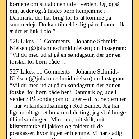
børnene om situationen ude i verden. Og også
om, at der også findes børn herhjemme i
Danmark, der har brug for fx at komme på
sommerlejr. Du kan tilmelde dig på redbarnet.dk
♥️ der er link i bio.”
528 Likes, 11 Comments – Johanne Schmidt-
Nielsen (@johanneschmidtnielsen) on Instagram:
“Vil du med ud at gå en søndagstur, der gør en
forskel for børn både …
527 Likes, 11 Comments – Johanne Schmidt-
Nielsen (@johanneschmidtnielsen) on Instagram:
“Vil du med ud at gå en søndagstur, der gør en
forskel for børn både her i Danmark og ude i
verden? På søndag om to uger – d. 5. September
– har vi landsindsamling i Red Barnet. Jeg har
lige modtaget et brev med de ting, jeg skal bruge
til indsamlingen. Min rute, mit skilt, mit
klistermærke til jakken og foldere til de
postkasser, hvor ingen er hjemme. Vi har stadig