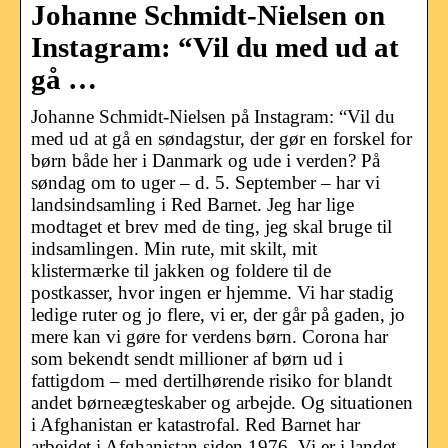
Johanne Schmidt-Nielsen on
Instagram: “Vil du med ud at
gå …
Johanne Schmidt-Nielsen på Instagram: “Vil du
med ud at gå en søndagstur, der gør en forskel for
børn både her i Danmark og ude i verden? På
søndag om to uger – d. 5. September – har vi
landsindsamling i Red Barnet. Jeg har lige
modtaget et brev med de ting, jeg skal bruge til
indsamlingen. Min rute, mit skilt, mit
klistermærke til jakken og foldere til de
postkasser, hvor ingen er hjemme. Vi har stadig
ledige ruter og jo flere, vi er, der går på gaden, jo
mere kan vi gøre for verdens børn. Corona har
som bekendt sendt millioner af børn ud i
fattigdom – med dertilhørende risiko for blandt
andet børneægteskaber og arbejde. Og situationen
i Afghanistan er katastrofal. Red Barnet har
arbejdet i Afghanistan siden 1976. Vi er i landet