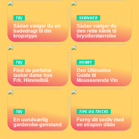
TØJ
SKØNHED
Sådan vælger du en
Sådan vælger du
badedragt til din
den rette klinik til
kropstype
brystforstørrelse
TØJ
HOBBY
Find de perfekte
Den Ultimative
tasker dame hos
Guide til
Frk. Himmelblå
Mousserende Vin
TØJ
TIPS OG TRICKS
En uundværlig
Forny dit sexliv med
garderobe-genstand
en strapon dildo