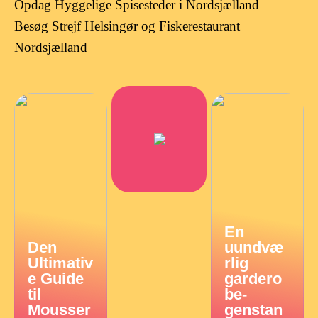
Opdag Hyggelige Spisesteder i Nordsjælland –
Besøg Strejf Helsingør og Fiskerestaurant
Nordsjælland
En
Den
uundvæ
Ultimativ
rlig
e Guide
gardero
til
be-
Mousser
genstan