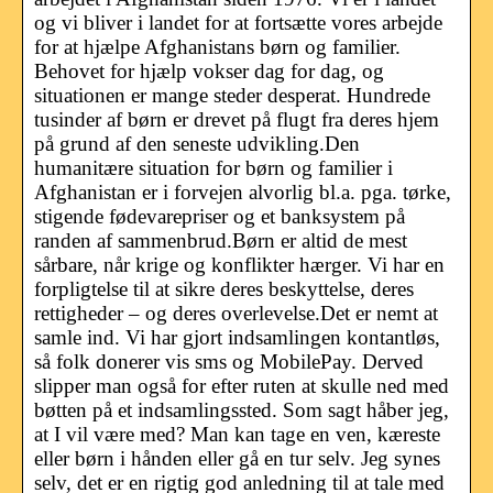
og vi bliver i landet for at fortsætte vores arbejde
for at hjælpe Afghanistans børn og familier.
Behovet for hjælp vokser dag for dag, og
situationen er mange steder desperat. Hundrede
tusinder af børn er drevet på flugt fra deres hjem
på grund af den seneste udvikling.Den
humanitære situation for børn og familier i
Afghanistan er i forvejen alvorlig bl.a. pga. tørke,
stigende fødevarepriser og et banksystem på
randen af sammenbrud.Børn er altid de mest
sårbare, når krige og konflikter hærger. Vi har en
forpligtelse til at sikre deres beskyttelse, deres
rettigheder – og deres overlevelse.Det er nemt at
samle ind. Vi har gjort indsamlingen kontantløs,
så folk donerer vis sms og MobilePay. Derved
slipper man også for efter ruten at skulle ned med
bøtten på et indsamlingssted. Som sagt håber jeg,
at I vil være med? Man kan tage en ven, kæreste
eller børn i hånden eller gå en tur selv. Jeg synes
selv, det er en rigtig god anledning til at tale med