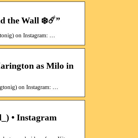
 the Wall ❄️☄️”
tonig) on Instagram: …
arington as Milo in
gtonig) on Instagram: …
_) • Instagram