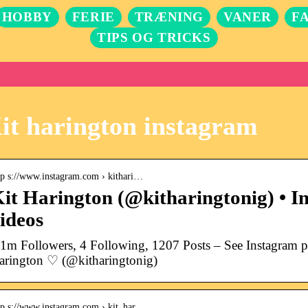
HOBBY
FERIE
TRÆNING
VANER
F
TIPS OG TRICKS
it harington instagram
tp s://www.instagram.com › kithari…
it Harington (@kitharingtonig) • I
ideos
.1m Followers, 4 Following, 1207 Posts – See Instagram p
arington ♡ (@kitharingtonig)
tp s://www.instagram.com › kit_har…