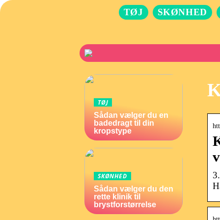
TØJ
SKØNHED
K
TØJ
Sådan vælger du en
badedragt til din
ht
kropstype
K
v
3
SKØNHED
H
Sådan vælger du den
rette klinik til
brystforstørrelse
ht