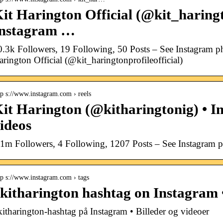
it Harington Official (@kit_haringto
Instagram …
0.3k Followers, 19 Following, 50 Posts – See Instagram p
arington Official (@kit_haringtonprofileofficial)
tp s://www.instagram.com › reels
it Harington (@kitharingtonig) • I
ideos
.1m Followers, 4 Following, 1207 Posts – See Instagram 
tp s://www.instagram.com › tags
kitharington hashtag on Instagram 
kitharington-hashtag på Instagram • Billeder og videoer