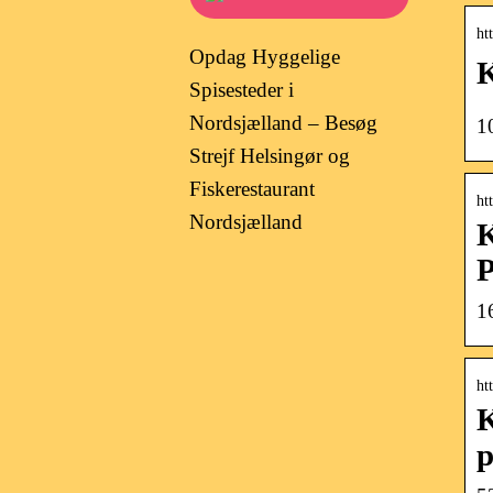
ht
Opdag Hyggelige
K
Spisesteder i
Nordsjælland – Besøg
1
Strejf Helsingør og
Fiskerestaurant
ht
Nordsjælland
K
P
1
ht
K
p