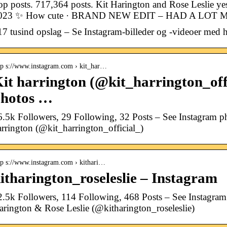
op posts. 717,364 posts. Kit Harington and Rose Leslie ye
023 ✨ How cute · BRAND NEW EDIT – HAD A LO
17 tusind opslag – Se Instagram-billeder og -videoer med h
tp s://www.instagram.com › kit_har…
it harrington (@kit_harrington_off
hotos …
6.5k Followers, 29 Following, 32 Posts – See Instagram p
arrington (@kit_harrington_official_)
tp s://www.instagram.com › kithari…
itharington_roseleslie – Instagram
2.5k Followers, 114 Following, 468 Posts – See Instagram
arington & Rose Leslie (@kitharington_roseleslie)