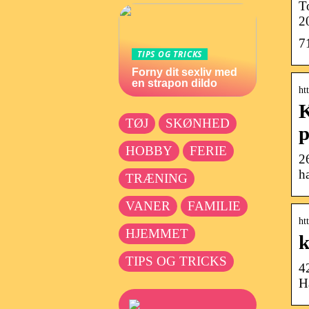
T
2
7
TIPS OG TRICKS
Forny dit sexliv med
en strapon dildo
ht
K
TØJ
SKØNHED
p
HOBBY
FERIE
2
h
TRÆNING
VANER
FAMILIE
ht
HJEMMET
k
TIPS OG TRICKS
4
H