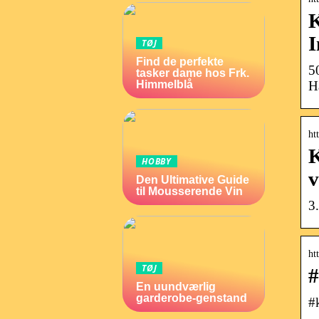
K
TØJ
Find de perfekte
5
tasker dame hos Frk.
H
Himmelblå
ht
K
HOBBY
v
Den Ultimative Guide
til Mousserende Vin
3
ht
TØJ
#
En uundværlig
garderobe-genstand
#