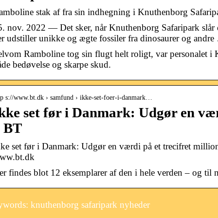
amboline stak af fra sin indhegning i Knuthenborg Safari
5. nov. 2022 — Det sker, når Knuthenborg Safaripark slår 
er udstiller unikke og ægte fossiler fra dinosaurer og andr
elvom Ramboline tog sin flugt helt roligt, var personalet 
åde bedøvelse og skarpe skud.
tp s://www.bt.dk › samfund › ikke-set-foer-i-danmark…
kke set før i Danmark: Udgør en vær
 BT
kke set før i Danmark: Udgør en værdi på et trecifret mill
ww.bt.dk
er findes blot 12 eksemplarer af den i hele verden – og til
words: knuthenborg safaripark nyheder