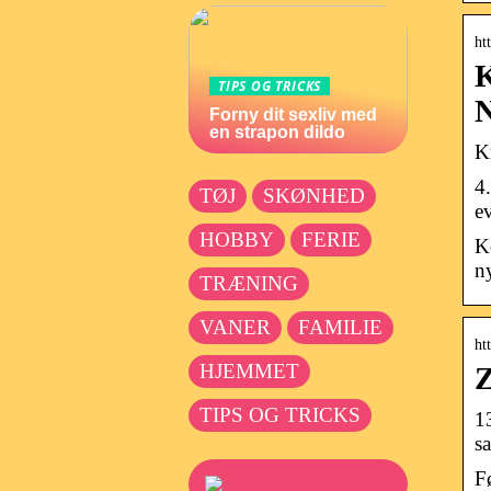
ht
K
TIPS OG TRICKS
N
Forny dit sexliv med
en strapon dildo
K
4
TØJ
SKØNHED
e
HOBBY
FERIE
K
n
TRÆNING
VANER
FAMILIE
ht
HJEMMET
Z
TIPS OG TRICKS
1
s
F