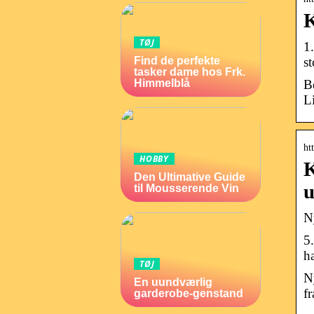
K
TØJ
1
s
Find de perfekte
tasker dame hos Frk.
B
Himmelblå
L
ht
HOBBY
K
Den Ultimative Guide
u
til Mousserende Vin
N
5
h
TØJ
N
En uundværlig
f
garderobe-genstand