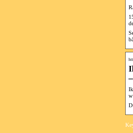
R
1
d
S
b
ht
I
–
I
w
D
Key