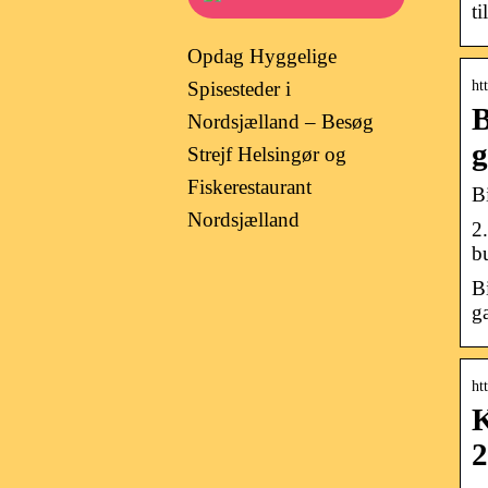
ti
Opdag Hyggelige
ht
Spisesteder i
B
Nordsjælland – Besøg
g
Strejf Helsingør og
Fiskerestaurant
B
Nordsjælland
2
b
B
g
ht
K
2