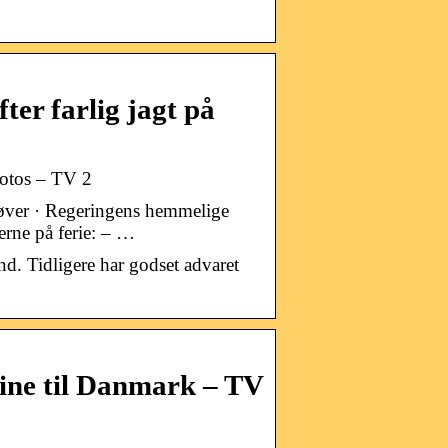
ter farlig jagt på
 fotos – TV 2
løver · Regeringens hemmelige
rne på ferie: – …
nd. Tidligere har godset advaret
ine til Danmark – TV