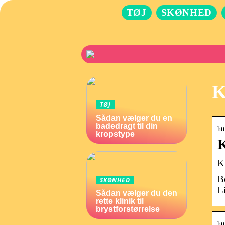
TØJ
SKØNHED
K
TØJ
Sådan vælger du en
badedragt til din
ht
kropstype
K
K
B
SKØNHED
L
Sådan vælger du den
rette klinik til
brystforstørrelse
ht