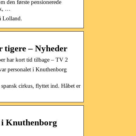
om den første pensionerede
rk, …
å Lolland.
r tigere – Nyheder
er har kort tid tilbage – TV 2
 var personalet i Knuthenborg
 spansk cirkus, flyttet ind. Håbet er
g i Knuthenborg