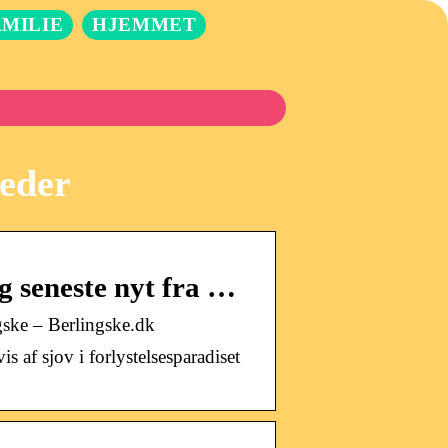
AMILIE
HJEMMET
eder
 seneste nyt fra …
gske – Berlingske.dk
 af sjov i forlystelsesparadiset