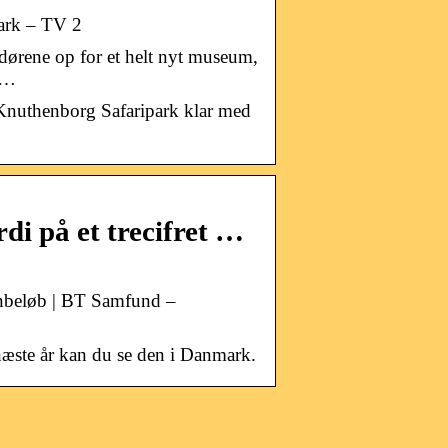
park – TV 2
dørene op for et helt nyt museum,
e …
i Knuthenborg Safaripark klar med
di på et trecifret …
ionbeløb | BT Samfund –
 næste år kan du se den i Danmark.