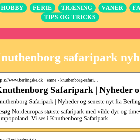
HOBBY
FERIE
TRÆNING
VANER
F
TIPS OG TRICKS
nuthenborg safaripark nyh
tp s://www.berlingske.dk › emne › knuthenborg-safari…
nuthenborg Safaripark | Nyheder og
nuthenborg Safaripark | Nyheder og seneste nyt fra Berlin
esøg Nordeuropas største safaripark med vilde dyr og timevis
impopoland. Vi ses i Knuthenborg Safaripark.
tp s://knuthenborg.dk