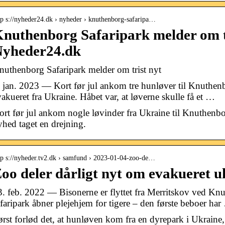
tp s://nyheder24.dk › nyheder › knuthenborg-safaripa…
nuthenborg Safaripark melder om tr
yheder24.dk
nuthenborg Safaripark melder om trist nyt
. jan. 2023 — Kort før jul ankom tre hunløver til Knuthenbo
vakueret fra Ukraine. Håbet var, at løverne skulle få et …
ort før jul ankom nogle løvinder fra Ukraine til Knuthenb
yhed taget en drejning.
tp s://nyheder.tv2.dk › samfund › 2023-01-04-zoo-de…
oo deler dårligt nyt om evakueret u
3. feb. 2022 — Bisonerne er flyttet fra Merritskov ved Kn
afaripark åbner plejehjem for tigere – den første beboer ha
ørst forlød det, at hunløven kom fra en dyrepark i Ukraine,