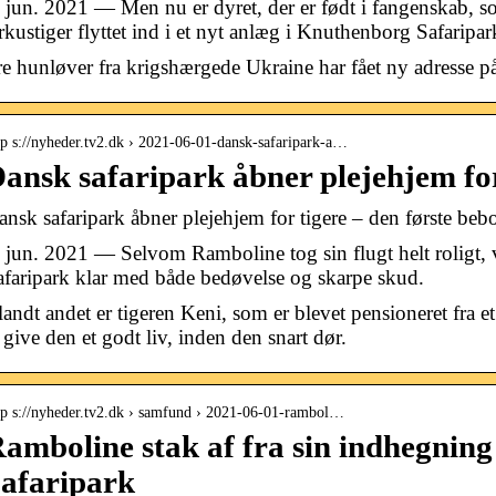
. jun. 2021 — Men nu er dyret, der er født i fangenskab, s
irkustiger flyttet ind i et nyt anlæg i Knuthenborg Safaripa
re hunløver fra krigshærgede Ukraine har fået ny adresse p
tp s://nyheder.tv2.dk › 2021-06-01-dansk-safaripark-a…
ansk safaripark åbner plejehjem fo
ansk safaripark åbner plejehjem for tigere – den første bebo
. jun. 2021 — Selvom Ramboline tog sin flugt helt roligt,
afaripark klar med både bedøvelse og skarpe skud.
andt andet er tigeren Keni, som er blevet pensioneret fra et
 give den et godt liv, inden den snart dør.
tp s://nyheder.tv2.dk › samfund › 2021-06-01-rambol…
amboline stak af fra sin indhegnin
afaripark