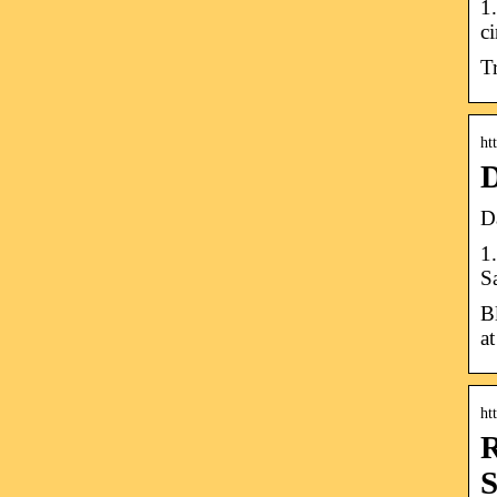
1
c
T
ht
D
D
1
S
Bl
at
ht
R
S