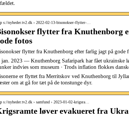
lfældet.
tp s://nyheder.tv2.dk › 2022-02-13-bisonokser-flytter-…
isonokser flytter fra Knuthenborg ef
ode fotos
isonokser flytter fra Knuthenborg efter farlig jagt på gode
. jan. 2023 — Knuthenborg Safaripark har fået ukrainske 
unker indvies som museum · Trods inflation flokkes danske
isonerne er flyttet fra Merritskov ved Knuthenborg til Jylla
æster om at gå for tæt på de tonstunge dyr.
tp s://nyheder.tv2.dk › samfund › 2023-01-02-krigsra…
rigsramte løver evakueret fra Ukra