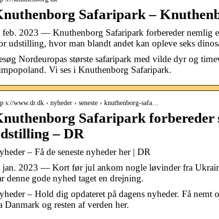
nuthenborg Safaripark – Knuthen
. feb. 2023 — Knuthenborg Safaripark forbereder nemlig 
tor udstilling, hvor man blandt andet kan opleve seks dinos
esøg Nordeuropas største safaripark med vilde dyr og timevis
impopoland. Vi ses i Knuthenborg Safaripark.
tp s://www.dr.dk › nyheder › seneste › knuthenborg-safa…
nuthenborg Safaripark forbereder s
dstilling – DR
yheder – Få de seneste nyheder her | DR
. jan. 2023 — Kort før jul ankom nogle løvinder fra Ukrai
ar denne gode nyhed taget en drejning.
yheder – Hold dig opdateret på dagens nyheder. Få nemt o
ra Danmark og resten af verden her.