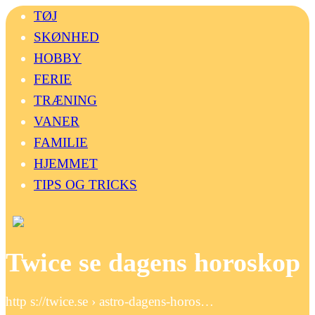
TØJ
SKØNHED
HOBBY
FERIE
TRÆNING
VANER
FAMILIE
HJEMMET
TIPS OG TRICKS
Twice se dagens horoskop
http s://twice.se › astro-dagens-horos…