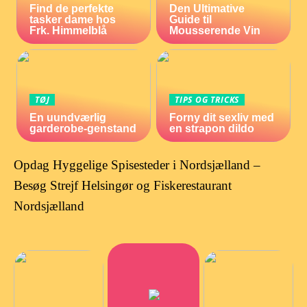
Find de perfekte
Den Ultimative
tasker dame hos
Guide til
Frk. Himmelblå
Mousserende Vin
TØJ
TIPS OG TRICKS
En uundværlig
Forny dit sexliv med
garderobe-genstand
en strapon dildo
Opdag Hyggelige Spisesteder i Nordsjælland –
Besøg Strejf Helsingør og Fiskerestaurant
Nordsjælland