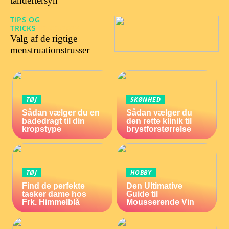
tandeftersyn
TIPS OG
TRICKS
27/06/2023
Valg af de rigtige
menstruationstrusser
TØJ
SKØNHED
Sådan vælger du en
Sådan vælger du
badedragt til din
den rette klinik til
kropstype
brystforstørrelse
TØJ
HOBBY
Find de perfekte
Den Ultimative
tasker dame hos
Guide til
Frk. Himmelblå
Mousserende Vin