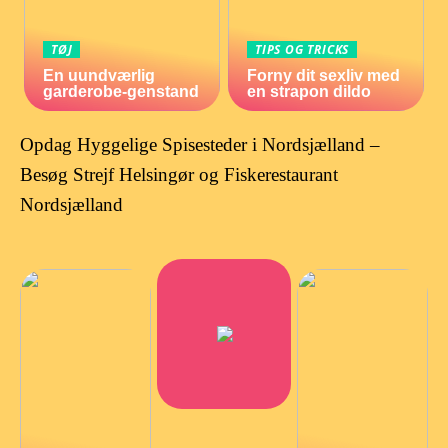
TØJ
TIPS OG TRICKS
En uundværlig
Forny dit sexliv med
garderobe-genstand
en strapon dildo
Opdag Hyggelige Spisesteder i Nordsjælland –
Besøg Strejf Helsingør og Fiskerestaurant
Nordsjælland