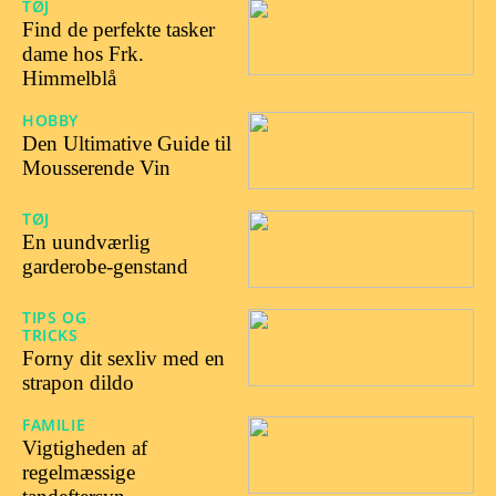
TØJ
14/10/2024
Find de perfekte tasker
dame hos Frk.
Himmelblå
HOBBY
26/09/2024
Den Ultimative Guide til
Mousserende Vin
TØJ
18/06/2024
En uundværlig
garderobe-genstand
TIPS OG
TRICKS
25/10/2023
Forny dit sexliv med en
strapon dildo
FAMILIE
07/07/2023
Vigtigheden af
regelmæssige